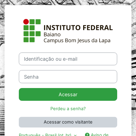
Ir para o conteúdo principal
Acesso a Moodl
Identificação ou e-mail
Senha
Acessar
Perdeu a senha?
Acessar como visitante
Aviso de
Português - Brasil ‎(pt_br)‎